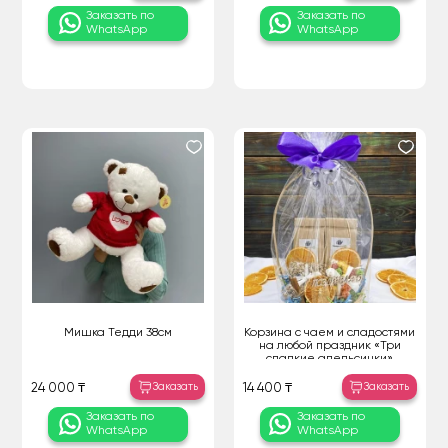
Заказать по
Заказать по
WhatsApp
WhatsApp
Мишка Тедди 38см
Корзина с чаем и сладостями
на любой праздник «Три
сладкие апельсинки»
Заказать
Заказать
24 000 ₸
14 400 ₸
Заказать по
Заказать по
WhatsApp
WhatsApp