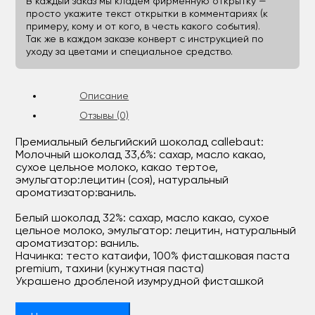
В каждый заказ мы кладём фирменную открытку —
просто укажите текст открытки в комментариях (к
примеру, кому и от кого, в честь какого события).
Так же в каждом заказе конверт с инструкцией по
уходу за цветами и специальное средство.
Описание
Отзывы (0)
Премиальный бельгийский шоколад callebaut:
Молочный шоколад 33,6%: сахар, масло какао,
сухое цельное молоко, какао тертое,
эмульгатор:лецитин (соя), натуральный
ароматизатор:ваниль.
Белый шоколад 32%: сахар, масло какао, сухое
цельное молоко, эмульгатор: лецитин, натуральный
ароматизатор: ваниль.
Начинка: тесто катаифи, 100% фисташковая паста
premium, тахини (кунжутная паста)
Украшено дробленой изумрудной фисташкой