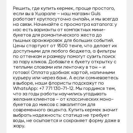
Решить, где купить кермек, проще простого,
если вы в Ушарале – наш магазин Guls
работает круглосуточно онлайн, и мы всегда
на связи. Начинайте с просмотра каталога: у
нас есть варианты от компактных мини-
букетов для романтического жеста до
пышных аранжировок для больших событий.
Цены стартуют от 9500 тенге, что делает их
доступными для любого бюджета, а фильтры
по оттенкам и размеру помогут сузить поиск
за пару кликов. Добавьте к букету открытку с
теплыми словами или ленточку в тон – и
готово! Оплата удобная: картой, наличными
курьеру или через банк. А если сомневаетесь
в выборе, наши флористы подскажут по
WhatsApp: +7 771 130-71-12. Мы гордимся тем,
что за годы работы научились угадывать
желания клиентов – от классических моно-
букетов до миксов с эвкалиптом для
современного акцента. Купить кермек значит
выбрать надежность: статица не требует
воды, не осыпается и сохраняет форму даже в
жару.