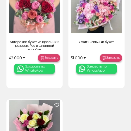
Авторский букет из красных и
Оригинальный букет
розовых Роз в шляпной
коробке
Заказать
Заказать
42 000 ₸
51 000 ₸
Заказать по
Заказать по
WhatsApp
WhatsApp