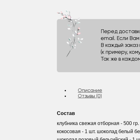
Перед доставко
email. Если Ва
В каждый заказ
(к примеру, кому
Так же в каждо
Описание
Отзывы (0)
Состав
клубника свежая отборная - 500 гр.
кокосовая - 1 шт. шоколад белый бел
шоколад розовый бельгийский - 1 ш