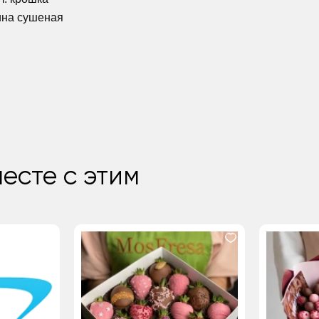
лина сушеная
есте с этим