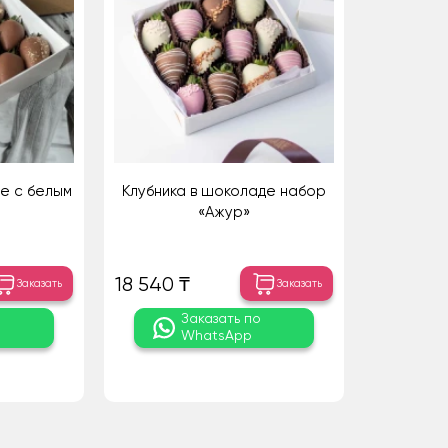
е с белым
Клубника в шоколаде набор
«Ажур»
18 540 ₸
Заказать
Заказать
о
Заказать по
WhatsApp