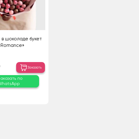
а в шоколаде букет
«Romance»
₸
Заказать
Заказать по
WhatsApp