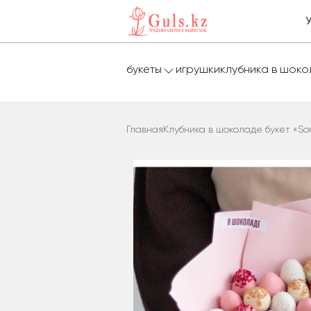
букеты
игрушки
клубника в шок
Главная
Клубника в шоколаде букет «So