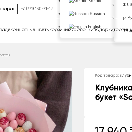
Kazakh
$ U
Ушарал
+7 (771) 130-71-12
Russian
р. Р
English
оладе
комнатные цветы
корзины
коробочки
подарки
торты
ш
₸ Те
nata»
Код товара:
клубн
Клубника
букет «S