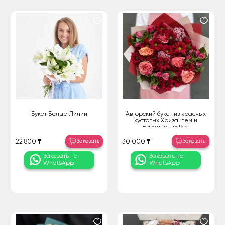
Букет Белые Лилии
Авторский букет из красных
кустовых Хризантем и
коралловых Роз
Заказать
Заказать
22 800 ₸
30 000 ₸
Заказать по
Заказать по
WhatsApp
WhatsApp