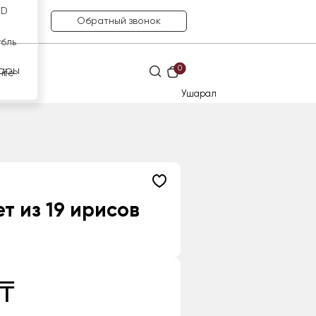
SD
Обратный звонок
убль
0
ары
нге
Ушарал
т из 19 ирисов
 ₸