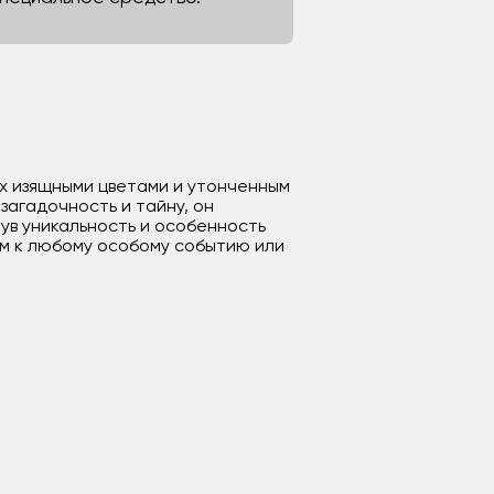
 их изящными цветами и утонченным
загадочность и тайну, он
нув уникальность и особенность
м к любому особому событию или