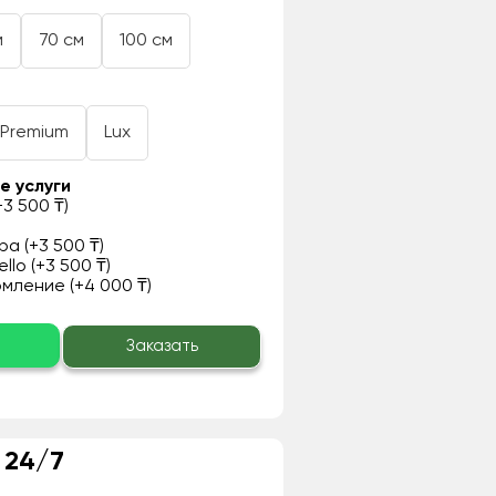
м
70 см
100 см
Premium
Lux
е услуги
3 500 ₸)
а (+3 500 ₸)
llo (+3 500 ₸)
ление (+4 000 ₸)
о
Заказать
 24/7