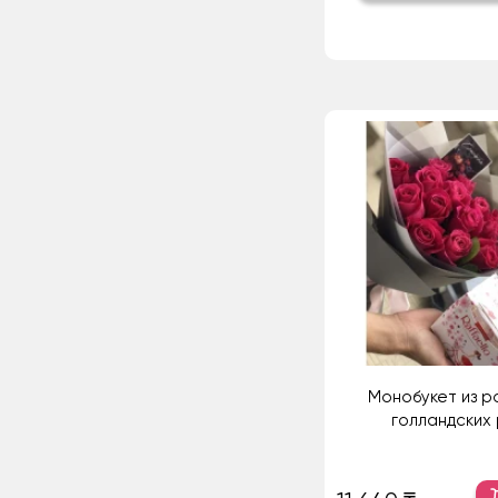
Монобукет из р
голландских 