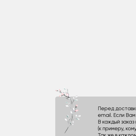
Перед доставко
email. Если Ва
В каждый заказ
(к примеру, кому
Так же в каждо