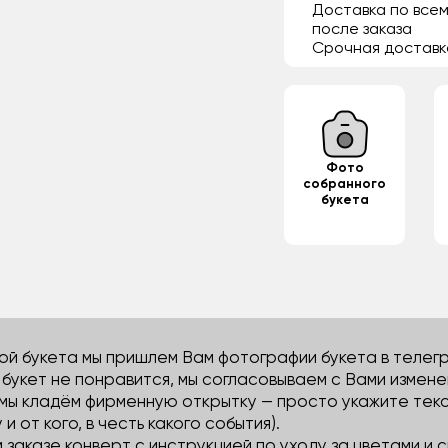
Доставка по всем
после заказа
Срочная доставк
Фото
собранного
букета
й букета мы пришлем Вам фотографии букета в телегра
м букет не понравится, мы согласовываем с Вами измене
 мы кладём фирменную открытку — просто укажите тек
 и от кого, в честь какого события).
м заказе конверт с инструкцией по уходу за цветами и