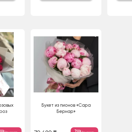
озовых
Букет из пионов «Сара
роз
Бернар»