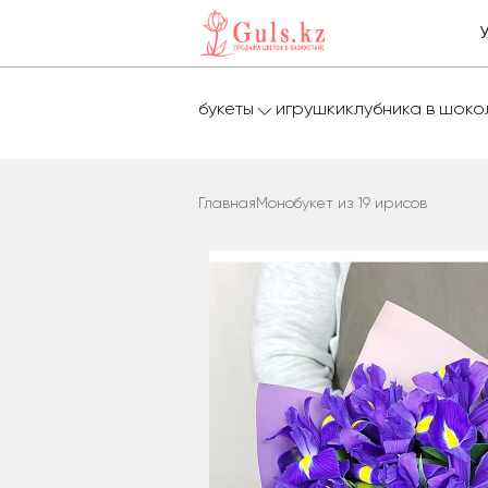
букеты
игрушки
клубника в шок
Главная
Монобукет из 19 ирисов