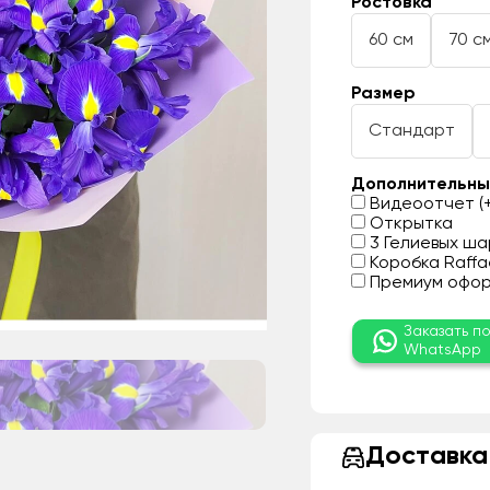
Ростовка
60 см
70 с
Размер
Стандарт
Дополнительны
Видеоотчет (+
Открытка
3 Гелиевых шар
Коробка Raffae
Премиум оформ
Заказать п
WhatsApp
Доставка