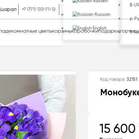
Kazakh
$ U
Ушарал
+7 (771) 130-71-12
Russian
р. Р
English
оладе
комнатные цветы
корзины
коробочки
подарки
торты
ш
₸ Те
Код товара:
32151
Монобуке
15 600