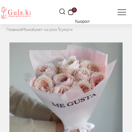
0
Ушарал
Главная
Монобукет из роз Тсумуги