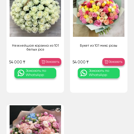
Нежнейшая корзина из 101
Букет из 101 микс розы
белых роз
Заказать
Заказать
54 000 ₸
54 000 ₸
Заказать по
Заказать по
WhatsApp
WhatsApp